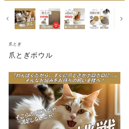
爪とぎ
爪とぎボウル