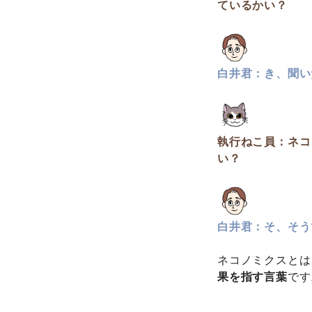
ているかい？
白井君：き、聞い
執行ねこ員：ネコ
い？
白井君：そ、そう
ネコノミクスとは
果を指す言葉
です