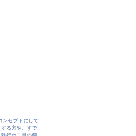
をコンセプトにして
えする方や、すで
。執行ねこ員の飼