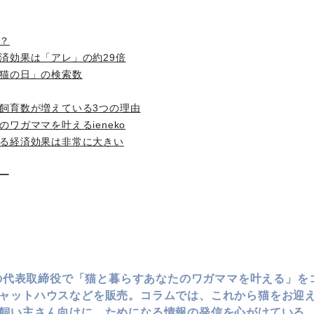
？
済効果は「アレ」の約29倍
猫の日」の検索数
飼育数が増えている3つの理由
ワガママを叶えるieneko
る経済効果は非常に大きい
ー
koの代表取締役で「猫と暮らすあなたのワガママを叶える」
ャットハウスなどを販売。コラムでは、これから猫をお迎
飼い主さん向けに、ためになる情報の発信を心がけている