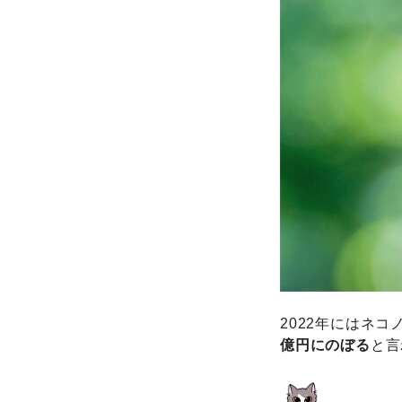
2022年にはネ
億円にのぼる
と言