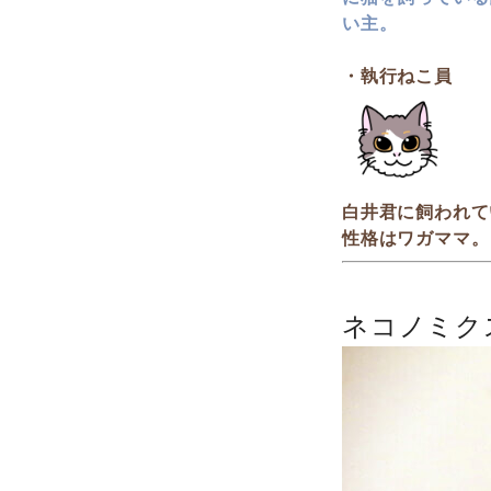
い主。
・執行ねこ員
白井君に飼われて
性格はワガママ。
ネコノミク