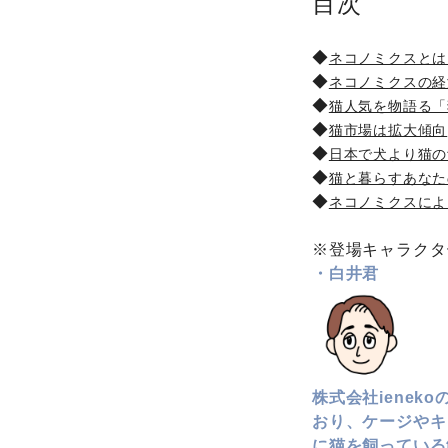
目次
◆
ネコノミクスとは
◆
ネコノミクスの経
◆
猫人気を物語る「
◆
猫市場は拡大傾向
◆
日本で犬より猫の
◆
猫と暮らすあなたの
◆
ネコノミクスによ
※登場キャラクタ
・白井君
株式会社iene
おり、ケージやキ
に猫を飼っている