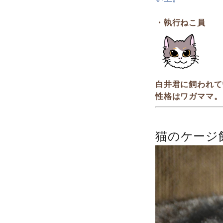
・執行ねこ員
白井君に飼われて
性格はワガママ。
猫のケージ