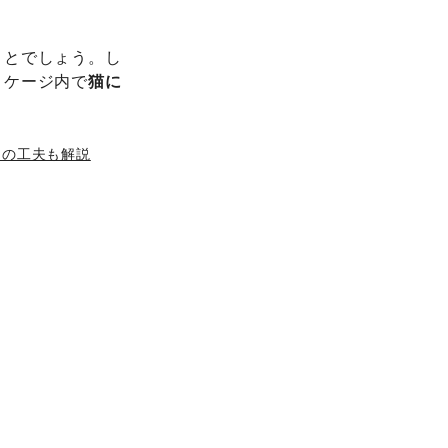
ことでしょう。し
。ケージ内で
猫に
。
めの工夫も解説
。