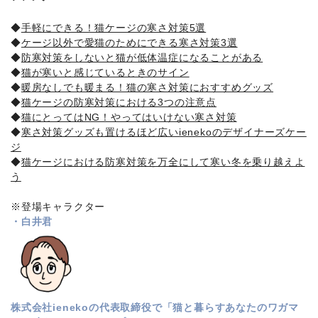
◆
手軽にできる！猫ケージの寒さ対策5選
◆
ケージ以外で愛猫のためにできる寒さ対策3選
◆
防寒対策をしないと猫が低体温症になることがある
◆
猫が寒いと感じているときのサイン
◆
暖房なしでも暖まる！猫の寒さ対策におすすめグッズ
◆
猫ケージの防寒対策における3つの注意点
◆
猫にとってはNG！やってはいけない寒さ対策
◆
寒さ対策グッズも置けるほど広いienekoのデザイナーズケー
ジ
◆
猫ケージにおける防寒対策を万全にして寒い冬を乗り越えよ
う
※登場キャラクター
・白井君
株式会社ienekoの代表取締役で「猫と暮らすあなたのワガマ