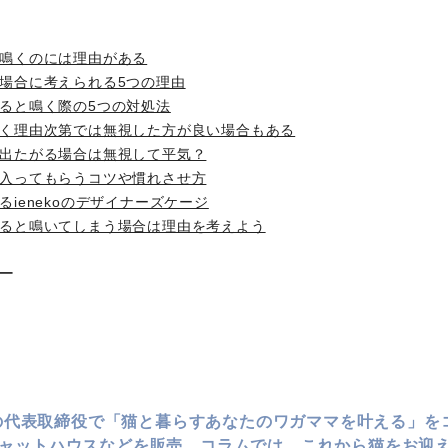
鳴くのには理由がある
場合に考えられる5つの理由
ると鳴く際の5つの対処法
く理由次第では無視した方が良い場合もある
出たがる場合は無視して平気？
入ってもらうコツや慣れさせ方
ienekoのデザイナーズケージ
ると鳴いてしまう場合は理由を考えよう
ー
koの代表取締役で「猫と暮らすあなたのワガママを叶える」
ャットハウスなどを販売。コラムでは、これから猫をお迎