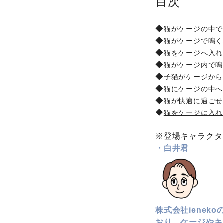
目次
◆
猫がケージの中で
◆
猫がケージで鳴く
◆
猫をケージへ入れ
◆
猫がケージ内で鳴
◆
子猫がケージから
◆
猫にケージの中へ
◆
猫が快適に過ごせる
◆
猫をケージに入れ
※登場キャラクタ
・白井君
株式会社iene
おり、ケージやキ