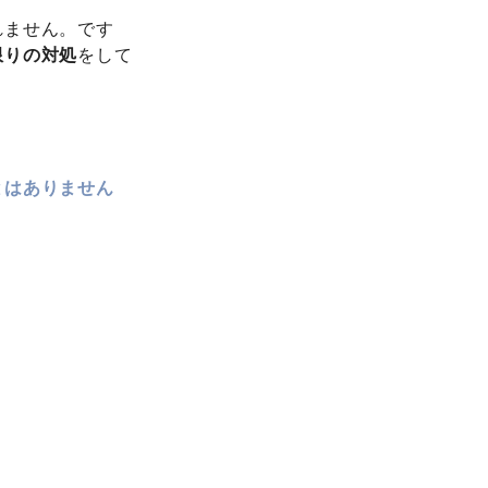
れません。です
限りの対処
をして
とはありません